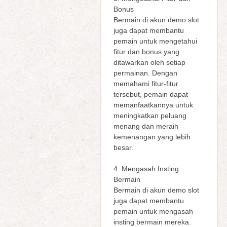
Bonus
Bermain di akun demo slot
juga dapat membantu
pemain untuk mengetahui
fitur dan bonus yang
ditawarkan oleh setiap
permainan. Dengan
memahami fitur-fitur
tersebut, pemain dapat
memanfaatkannya untuk
meningkatkan peluang
menang dan meraih
kemenangan yang lebih
besar.
4. Mengasah Insting
Bermain
Bermain di akun demo slot
juga dapat membantu
pemain untuk mengasah
insting bermain mereka.