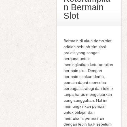
n Bermain
Slot
Bermain di akun demo slot
adalah sebuah simulasi
praktis yang sangat
berguna untuk
meningkatkan keterampilan
bermain slot. Dengan
bermain di akun demo,
pemain dapat mencoba
berbagai strategi dan teknik
tanpa harus mengeluarkan
uang sungguhan. Hal ini
memungkinkan pemain
untuk belajar dan
memahami permainan
dengan lebih baik sebelum