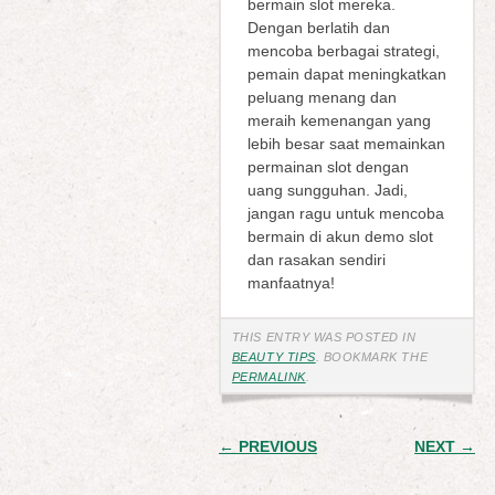
bermain slot mereka.
Dengan berlatih dan
mencoba berbagai strategi,
pemain dapat meningkatkan
peluang menang dan
meraih kemenangan yang
lebih besar saat memainkan
permainan slot dengan
uang sungguhan. Jadi,
jangan ragu untuk mencoba
bermain di akun demo slot
dan rasakan sendiri
manfaatnya!
THIS ENTRY WAS POSTED IN
BEAUTY TIPS
. BOOKMARK THE
PERMALINK
.
POST
← PREVIOUS
NEXT →
NAVIGATION