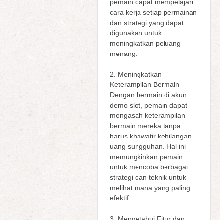
pemain dapat mempelajari
cara kerja setiap permainan
dan strategi yang dapat
digunakan untuk
meningkatkan peluang
menang.
2. Meningkatkan
Keterampilan Bermain
Dengan bermain di akun
demo slot, pemain dapat
mengasah keterampilan
bermain mereka tanpa
harus khawatir kehilangan
uang sungguhan. Hal ini
memungkinkan pemain
untuk mencoba berbagai
strategi dan teknik untuk
melihat mana yang paling
efektif.
3. Mengetahui Fitur dan