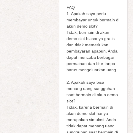
FAQ
1. Apakah saya perlu
membayar untuk bermain di
akun demo slot?
Tidak, bermain di akun
demo slot biasanya gratis
dan tidak memerlukan
pembayaran apapun. Anda
dapat mencoba berbagai
permainan dan fitur tanpa
harus mengeluarkan uang.
2. Apakah saya bisa
menang uang sungguhan
saat bermain di akun demo
slot?
Tidak, karena bermain di
akun demo slot hanya
merupakan simulasi. Anda
tidak dapat menang uang
sungguhan saat bermain di