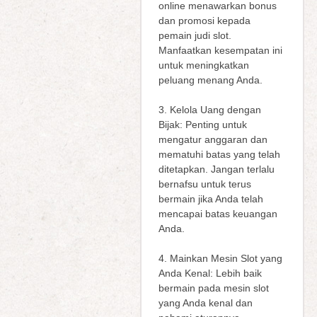
online menawarkan bonus
dan promosi kepada
pemain judi slot.
Manfaatkan kesempatan ini
untuk meningkatkan
peluang menang Anda.
3. Kelola Uang dengan
Bijak: Penting untuk
mengatur anggaran dan
mematuhi batas yang telah
ditetapkan. Jangan terlalu
bernafsu untuk terus
bermain jika Anda telah
mencapai batas keuangan
Anda.
4. Mainkan Mesin Slot yang
Anda Kenal: Lebih baik
bermain pada mesin slot
yang Anda kenal dan