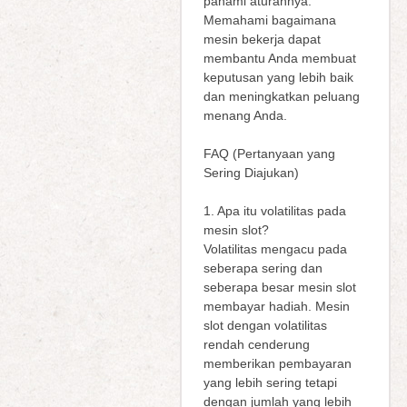
pahami aturannya.
Memahami bagaimana
mesin bekerja dapat
membantu Anda membuat
keputusan yang lebih baik
dan meningkatkan peluang
menang Anda.
FAQ (Pertanyaan yang
Sering Diajukan)
1. Apa itu volatilitas pada
mesin slot?
Volatilitas mengacu pada
seberapa sering dan
seberapa besar mesin slot
membayar hadiah. Mesin
slot dengan volatilitas
rendah cenderung
memberikan pembayaran
yang lebih sering tetapi
dengan jumlah yang lebih