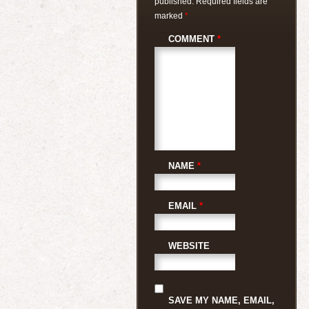
published.
Required fields are
marked
*
COMMENT
*
NAME
*
EMAIL
*
WEBSITE
SAVE MY NAME, EMAIL,