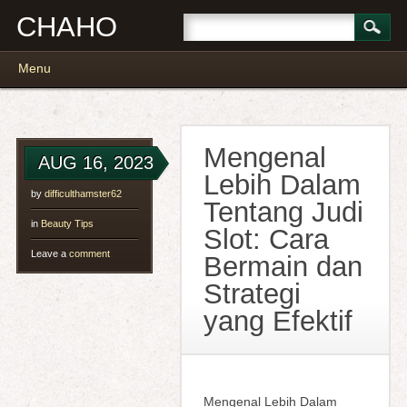
CHAHO
Main menu
Skip
Menu
to
content
Mengenal
AUG 16, 2023
Lebih Dalam
by
difficulthamster62
Tentang Judi
in
Beauty Tips
Slot: Cara
Leave a
comment
Bermain dan
Strategi
yang Efektif
Mengenal Lebih Dalam