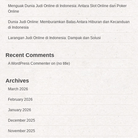
Menguak Dunia Judi Online di Indonesia: Antara Slot Online dan Poker
Online
Dunia Judi Online: Memburamkan Batas Antara Hiburan dan Kecanduan
di Indonesia
Larangan Judi Online di Indonesia: Dampak dan Solusi
Recent Comments
A WordPress Commenter
on
(no title)
Archives
March 2026
February 2026
January 2026
December 2025
November 2025