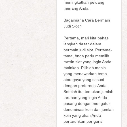
meningkatkan peluang
menang Anda.
Bagaimana Cara Bermain
Judi Slot?
Pertama, mari kita bahas
langkah dasar dalam
bermain judi slot. Pertama-
tama, Anda perlu memilih
mesin slot yang ingin Anda
mainkan. Pilihlah mesin
yang menawarkan tema
atau gaya yang sesuai
dengan preferensi Anda.
Setelah itu, tentukan jumlah
taruhan yang ingin Anda
pasang dengan mengatur
denominasi koin dan jumlah
koin yang akan Anda
pertaruhkan per garis.