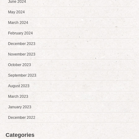
June 2024
May 2024
March 2024
February 2024
December 2023
November 2023
October 2023
September 2023
August 2023
March 2023
January 2023
December 2022
Categories