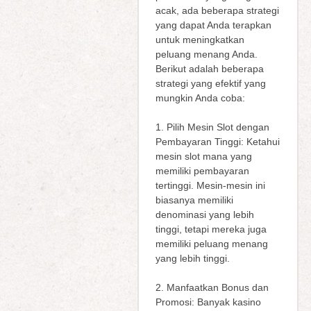
acak, ada beberapa strategi
yang dapat Anda terapkan
untuk meningkatkan
peluang menang Anda.
Berikut adalah beberapa
strategi yang efektif yang
mungkin Anda coba:
1. Pilih Mesin Slot dengan
Pembayaran Tinggi: Ketahui
mesin slot mana yang
memiliki pembayaran
tertinggi. Mesin-mesin ini
biasanya memiliki
denominasi yang lebih
tinggi, tetapi mereka juga
memiliki peluang menang
yang lebih tinggi.
2. Manfaatkan Bonus dan
Promosi: Banyak kasino