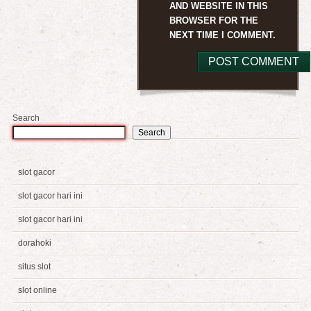
AND WEBSITE IN THIS
BROWSER FOR THE
NEXT TIME I COMMENT.
Search
Search
slot gacor
slot gacor hari ini
slot gacor hari ini
dorahoki
situs slot
slot online