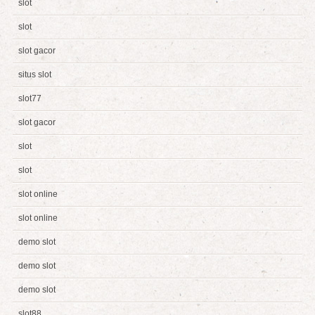
slot
slot
slot gacor
situs slot
slot77
slot gacor
slot
slot
slot online
slot online
demo slot
demo slot
demo slot
slot88