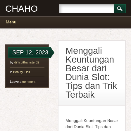
CHAHO
Main menu
Skip
Menu
to
content
Menggali
SEP 12, 2023
Keuntungan
by
difficulthamster62
Besar dari
in
Beauty Tips
Dunia Slot:
Leave a
comment
Tips dan Trik
Terbaik
Menggali Keuntungan Besar
dari Dunia Slot: Tips dan