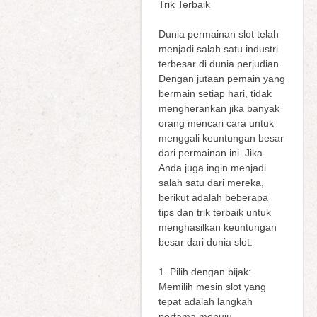
Trik Terbaik
Dunia permainan slot telah
menjadi salah satu industri
terbesar di dunia perjudian.
Dengan jutaan pemain yang
bermain setiap hari, tidak
mengherankan jika banyak
orang mencari cara untuk
menggali keuntungan besar
dari permainan ini. Jika
Anda juga ingin menjadi
salah satu dari mereka,
berikut adalah beberapa
tips dan trik terbaik untuk
menghasilkan keuntungan
besar dari dunia slot.
1. Pilih dengan bijak:
Memilih mesin slot yang
tepat adalah langkah
pertama menuju