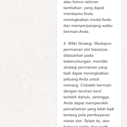
atau bonus setoran
tambahan, yang dapat
membantu Anda
meningkatkan modal Anda
dan memperpanjang waktu
bermain Anda.
4. Miliki Strategi: Meskipun
permainan slot biasanya
didasarkan pada
keberuntungan, memiliki
strategi permainan yang
baik dapat meningkatkan
peluang Anda untuk
menang. Cobalah bermain
dengan taruhan kecil
terlebih dahulu, sehingga
Anda dapat memperoleh
pemahaman yang lebih baik
tentang pola pembayaran
mesin slot. Selain itu, atur
batasan waktu dan profit