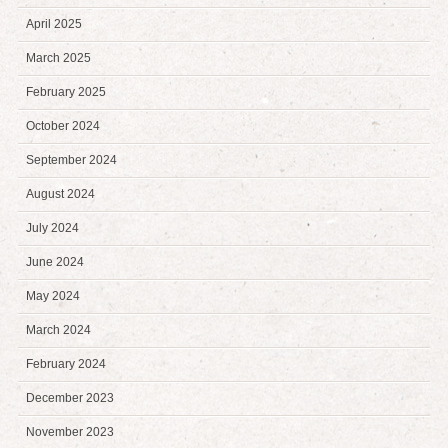
April 2025
March 2025
February 2025
October 2024
September 2024
August 2024
July 2024
June 2024
May 2024
March 2024
February 2024
December 2023
November 2023