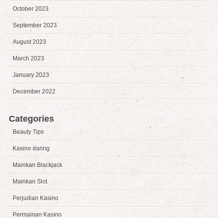
October 2023
September 2023
August 2023
March 2023
January 2023
December 2022
Categories
Beauty Tips
Kasino daring
Mainkan Blackjack
Mainkan Slot
Perjudian Kasino
Permainan Kasino