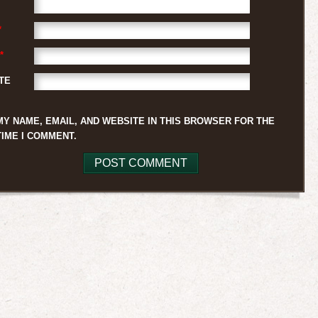
*
*
TE
MY NAME, EMAIL, AND WEBSITE IN THIS BROWSER FOR THE
TIME I COMMENT.