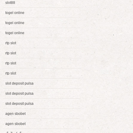
slot88
togel online
togel online
togel online
rtp slot
rtp slot
rtp slot
rtp slot
slot deposit pulsa
slot deposit pulsa
slot deposit pulsa
agen sbobet
agen sbobet