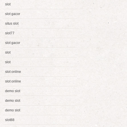
slot
slot gacor
situs slot
slot77
slot gacor
slot
slot
slot online
slot online
demo slot
demo slot
demo slot
slot88