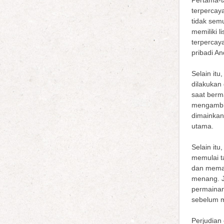
Pertama-t
terpercay
tidak semu
memiliki l
terpercay
pribadi A
Selain itu
dilakukan
saat berm
mengambil
dimainkan
utama.
Selain it
memulai t
dan memah
menang. J
permainan
sebelum m
Perjudian 