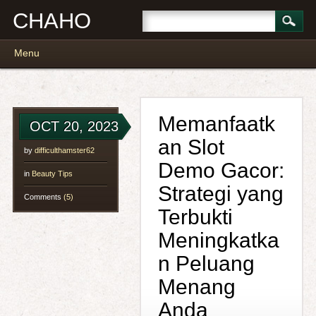
CHAHO
Main menu
Skip
Menu
to
content
Memanfaatk
OCT 20, 2023
an Slot
by
difficulthamster62
Demo Gacor:
in
Beauty Tips
Strategi yang
Comments
(5)
Terbukti
Meningkatka
n Peluang
Menang
Anda