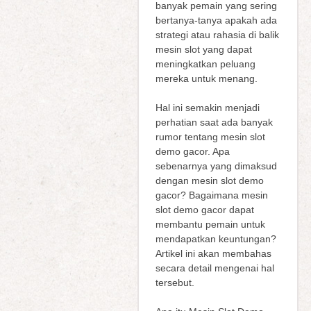
banyak pemain yang sering
bertanya-tanya apakah ada
strategi atau rahasia di balik
mesin slot yang dapat
meningkatkan peluang
mereka untuk menang.
Hal ini semakin menjadi
perhatian saat ada banyak
rumor tentang mesin slot
demo gacor. Apa
sebenarnya yang dimaksud
dengan mesin slot demo
gacor? Bagaimana mesin
slot demo gacor dapat
membantu pemain untuk
mendapatkan keuntungan?
Artikel ini akan membahas
secara detail mengenai hal
tersebut.