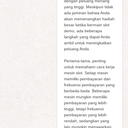
dengan peluang menang
yang tinggi. Meskipun tidak
ada jaminan bahwa Anda
akan memenangkan hadiah
besar ketika bermain slot
demo, ada beberapa
langkah yang dapat Anda
ambil untuk meningkatkan
peluang Anda.
Pertama-tama, penting
untuk memahami cara kerja
mesin slot. Setiap mesin
memiliki pembayaran dan
frekuensi pembayaran yang
berbeda-beda. Beberapa
mesin mungkin memiliki
pembayaran yang lebih
tinggi, tetapi frekuensi
pembayaran yang lebih
rendah, sedangkan yang
lain mungkin menawarkan