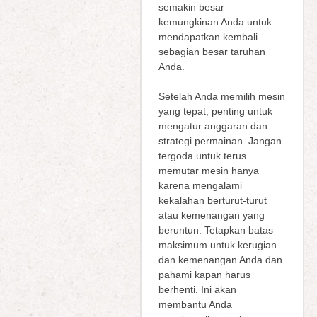
semakin besar
kemungkinan Anda untuk
mendapatkan kembali
sebagian besar taruhan
Anda.
Setelah Anda memilih mesin
yang tepat, penting untuk
mengatur anggaran dan
strategi permainan. Jangan
tergoda untuk terus
memutar mesin hanya
karena mengalami
kekalahan berturut-turut
atau kemenangan yang
beruntun. Tetapkan batas
maksimum untuk kerugian
dan kemenangan Anda dan
pahami kapan harus
berhenti. Ini akan
membantu Anda