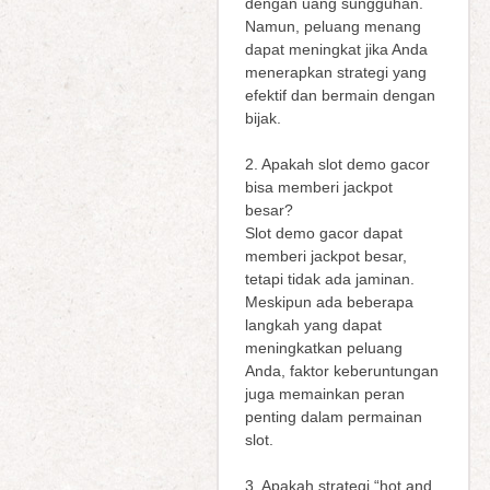
dengan uang sungguhan.
Namun, peluang menang
dapat meningkat jika Anda
menerapkan strategi yang
efektif dan bermain dengan
bijak.
2. Apakah slot demo gacor
bisa memberi jackpot
besar?
Slot demo gacor dapat
memberi jackpot besar,
tetapi tidak ada jaminan.
Meskipun ada beberapa
langkah yang dapat
meningkatkan peluang
Anda, faktor keberuntungan
juga memainkan peran
penting dalam permainan
slot.
3. Apakah strategi “hot and