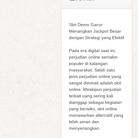
Slot Demo Gacor:
Menangkan Jackpot Besar
dengan Strategi yang Efektif
Pada era digital saat ini,
perjudian online semakin
populer di kalangan
masyarakat. Salah satu
jenis perjudian online yang
sangat diminati adalah slot
online. Meskipun perjudian
terkait uang sering kali
dianggap sebagai kegiatan
yang berisiko, slot online
menawarkan alternatif yang
lebih aman dan
menyenangkan.