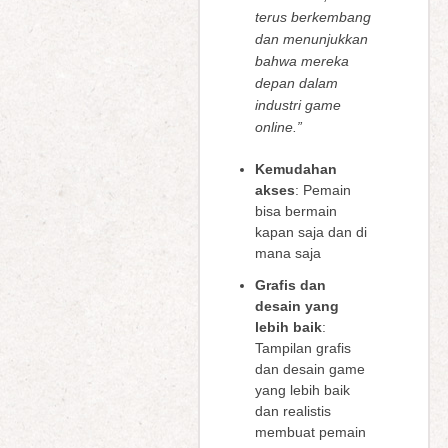
terus berkembang
dan menunjukkan
bahwa mereka
depan dalam
industri game
online.”
Kemudahan
akses
: Pemain
bisa bermain
kapan saja dan di
mana saja
Grafis dan
desain yang
lebih baik
:
Tampilan grafis
dan desain game
yang lebih baik
dan realistis
membuat pemain