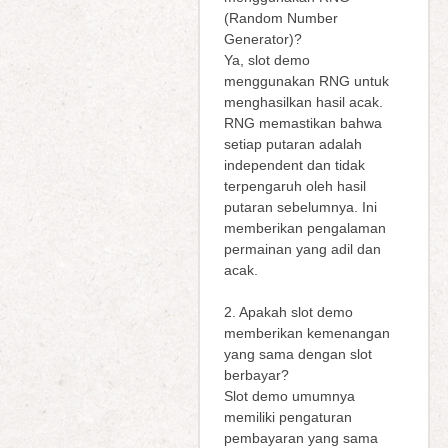
(Random Number
Generator)?
Ya, slot demo
menggunakan RNG untuk
menghasilkan hasil acak.
RNG memastikan bahwa
setiap putaran adalah
independent dan tidak
terpengaruh oleh hasil
putaran sebelumnya. Ini
memberikan pengalaman
permainan yang adil dan
acak.
2. Apakah slot demo
memberikan kemenangan
yang sama dengan slot
berbayar?
Slot demo umumnya
memiliki pengaturan
pembayaran yang sama