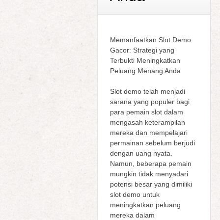
Memanfaatkan Slot Demo
Gacor: Strategi yang
Terbukti Meningkatkan
Peluang Menang Anda
Slot demo telah menjadi
sarana yang populer bagi
para pemain slot dalam
mengasah keterampilan
mereka dan mempelajari
permainan sebelum berjudi
dengan uang nyata.
Namun, beberapa pemain
mungkin tidak menyadari
potensi besar yang dimiliki
slot demo untuk
meningkatkan peluang
mereka dalam