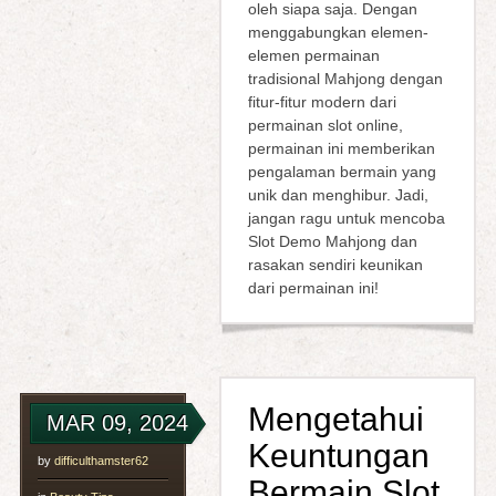
oleh siapa saja. Dengan
menggabungkan elemen-
elemen permainan
tradisional Mahjong dengan
fitur-fitur modern dari
permainan slot online,
permainan ini memberikan
pengalaman bermain yang
unik dan menghibur. Jadi,
jangan ragu untuk mencoba
Slot Demo Mahjong dan
rasakan sendiri keunikan
dari permainan ini!
Mengetahui
MAR 09, 2024
Keuntungan
by
difficulthamster62
Bermain Slot