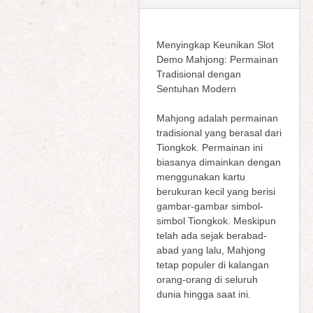
Menyingkap Keunikan Slot
Demo Mahjong: Permainan
Tradisional dengan
Sentuhan Modern
Mahjong adalah permainan
tradisional yang berasal dari
Tiongkok. Permainan ini
biasanya dimainkan dengan
menggunakan kartu
berukuran kecil yang berisi
gambar-gambar simbol-
simbol Tiongkok. Meskipun
telah ada sejak berabad-
abad yang lalu, Mahjong
tetap populer di kalangan
orang-orang di seluruh
dunia hingga saat ini.