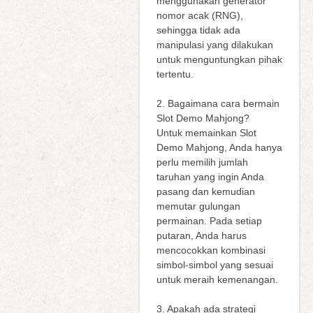
menggunakan generator
nomor acak (RNG),
sehingga tidak ada
manipulasi yang dilakukan
untuk menguntungkan pihak
tertentu.
2. Bagaimana cara bermain
Slot Demo Mahjong?
Untuk memainkan Slot
Demo Mahjong, Anda hanya
perlu memilih jumlah
taruhan yang ingin Anda
pasang dan kemudian
memutar gulungan
permainan. Pada setiap
putaran, Anda harus
mencocokkan kombinasi
simbol-simbol yang sesuai
untuk meraih kemenangan.
3. Apakah ada strategi