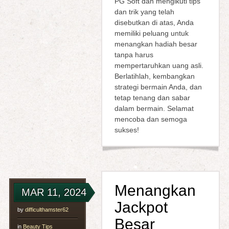
PG Soft dan mengikuti tips
dan trik yang telah
disebutkan di atas, Anda
memiliki peluang untuk
menangkan hadiah besar
tanpa harus
mempertaruhkan uang asli.
Berlatihlah, kembangkan
strategi bermain Anda, dan
tetap tenang dan sabar
dalam bermain. Selamat
mencoba dan semoga
sukses!
Menangkan
MAR 11, 2024
Jackpot
by
difficulthamster62
Besar
in
Beauty Tips