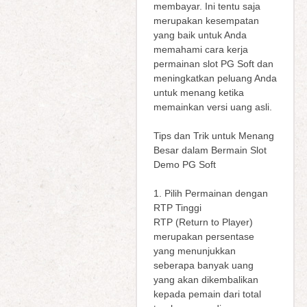
membayar. Ini tentu saja
merupakan kesempatan
yang baik untuk Anda
memahami cara kerja
permainan slot PG Soft dan
meningkatkan peluang Anda
untuk menang ketika
memainkan versi uang asli.
Tips dan Trik untuk Menang
Besar dalam Bermain Slot
Demo PG Soft
1. Pilih Permainan dengan
RTP Tinggi
RTP (Return to Player)
merupakan persentase
yang menunjukkan
seberapa banyak uang
yang akan dikembalikan
kepada pemain dari total