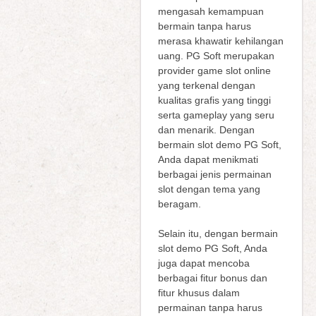
mengasah kemampuan
bermain tanpa harus
merasa khawatir kehilangan
uang. PG Soft merupakan
provider game slot online
yang terkenal dengan
kualitas grafis yang tinggi
serta gameplay yang seru
dan menarik. Dengan
bermain slot demo PG Soft,
Anda dapat menikmati
berbagai jenis permainan
slot dengan tema yang
beragam.
Selain itu, dengan bermain
slot demo PG Soft, Anda
juga dapat mencoba
berbagai fitur bonus dan
fitur khusus dalam
permainan tanpa harus