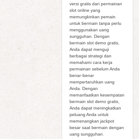
versi gratis dari permainan
slot online yang
memungkinkan pemain
untuk bermain tanpa perlu
menggunakan uang
sungguhan. Dengan
bermain slot demo gratis,
Anda dapat menguji
berbagai strategi dan
memahami cara kerja
permainan sebelum Anda
benar-benar
mempertaruhkan uang
Anda. Dengan
memanfaatkan kesempatan
bermain slot demo gratis,
Anda dapat meningkatkan
peluang Anda untuk
memenangkan jackpot
besar saat bermain dengan
uang sungguhan.