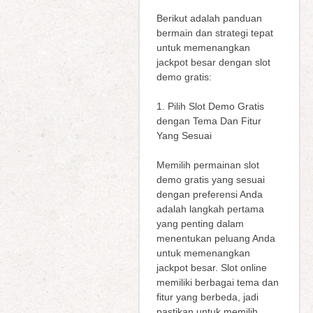
Berikut adalah panduan
bermain dan strategi tepat
untuk memenangkan
jackpot besar dengan slot
demo gratis:
1. Pilih Slot Demo Gratis
dengan Tema Dan Fitur
Yang Sesuai
Memilih permainan slot
demo gratis yang sesuai
dengan preferensi Anda
adalah langkah pertama
yang penting dalam
menentukan peluang Anda
untuk memenangkan
jackpot besar. Slot online
memiliki berbagai tema dan
fitur yang berbeda, jadi
pastikan untuk memilih