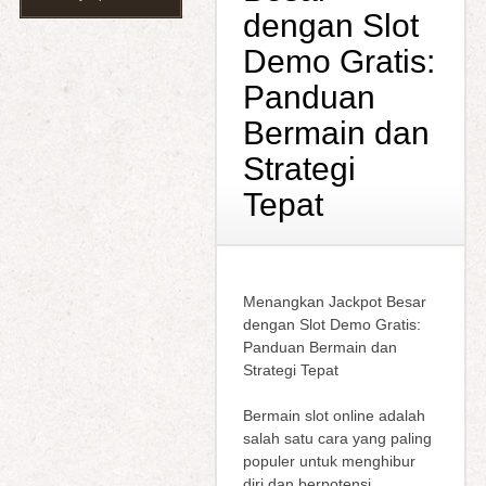
dengan Slot
Demo Gratis:
Panduan
Bermain dan
Strategi
Tepat
Menangkan Jackpot Besar
dengan Slot Demo Gratis:
Panduan Bermain dan
Strategi Tepat
Bermain slot online adalah
salah satu cara yang paling
populer untuk menghibur
diri dan berpotensi