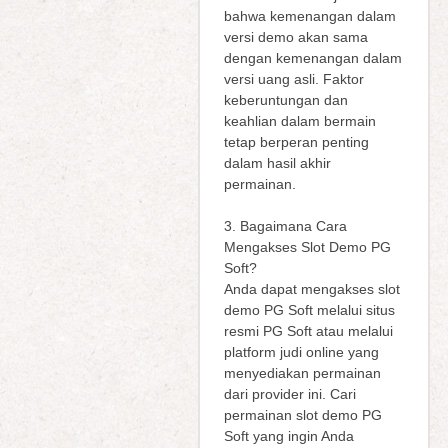
bahwa kemenangan dalam
versi demo akan sama
dengan kemenangan dalam
versi uang asli. Faktor
keberuntungan dan
keahlian dalam bermain
tetap berperan penting
dalam hasil akhir
permainan.
3. Bagaimana Cara
Mengakses Slot Demo PG
Soft?
Anda dapat mengakses slot
demo PG Soft melalui situs
resmi PG Soft atau melalui
platform judi online yang
menyediakan permainan
dari provider ini. Cari
permainan slot demo PG
Soft yang ingin Anda