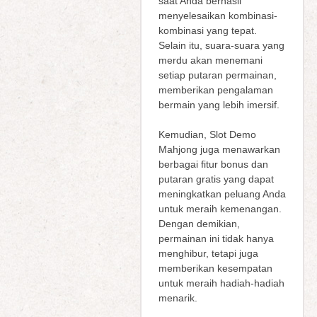
saat Anda berhasil
menyelesaikan kombinasi-
kombinasi yang tepat.
Selain itu, suara-suara yang
merdu akan menemani
setiap putaran permainan,
memberikan pengalaman
bermain yang lebih imersif.
Kemudian, Slot Demo
Mahjong juga menawarkan
berbagai fitur bonus dan
putaran gratis yang dapat
meningkatkan peluang Anda
untuk meraih kemenangan.
Dengan demikian,
permainan ini tidak hanya
menghibur, tetapi juga
memberikan kesempatan
untuk meraih hadiah-hadiah
menarik.