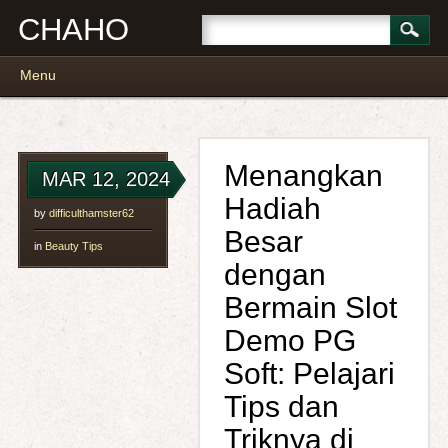
CHAHO
Main menu
Skip
Menu
to
content
Menangkan
MAR 12, 2024
Hadiah
by
difficulthamster62
Besar
in
Beauty Tips
dengan
Bermain Slot
Demo PG
Soft: Pelajari
Tips dan
Triknya di