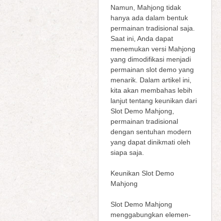
Namun, Mahjong tidak
hanya ada dalam bentuk
permainan tradisional saja.
Saat ini, Anda dapat
menemukan versi Mahjong
yang dimodifikasi menjadi
permainan slot demo yang
menarik. Dalam artikel ini,
kita akan membahas lebih
lanjut tentang keunikan dari
Slot Demo Mahjong,
permainan tradisional
dengan sentuhan modern
yang dapat dinikmati oleh
siapa saja.
Keunikan Slot Demo
Mahjong
Slot Demo Mahjong
menggabungkan elemen-