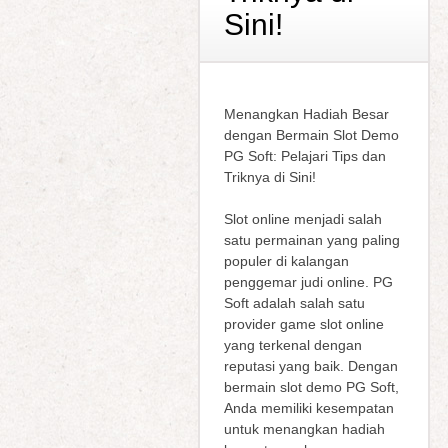
Sini!
Menangkan Hadiah Besar
dengan Bermain Slot Demo
PG Soft: Pelajari Tips dan
Triknya di Sini!
Slot online menjadi salah
satu permainan yang paling
populer di kalangan
penggemar judi online. PG
Soft adalah salah satu
provider game slot online
yang terkenal dengan
reputasi yang baik. Dengan
bermain slot demo PG Soft,
Anda memiliki kesempatan
untuk menangkan hadiah